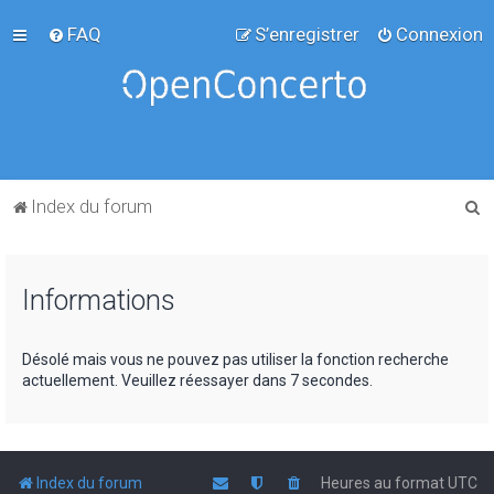
FAQ
S’enregistrer
Connexion
R
Index du forum
e
c
Informations
h
e
r
Désolé mais vous ne pouvez pas utiliser la fonction recherche
actuellement. Veuillez réessayer dans 7 secondes.
c
h
e
r
Index du forum
Heures au format
UTC