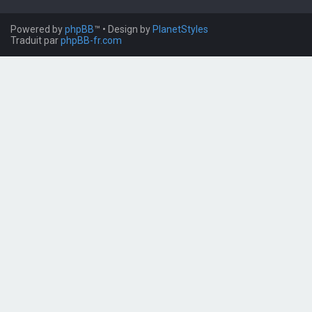
Powered by
phpBB
™
• Design by
PlanetStyles
Traduit par
phpBB-fr.com