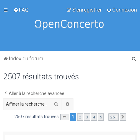
FAQ
S’enregistrer
Connexion
R
Index du forum
e
2507 résultats trouvés
c
h
e
Aller à la recherche avancée
r
Rechercher
Recherche avancée
c
2507 résultats trouvés
1
…
2
3
4
5
251
Page
1
sur
251
Suivant
h
e
r