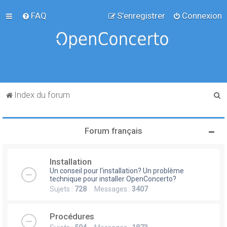
FAQ
S’enregistrer
Connexion
R
Index du forum
e
c
Forum français
h
e
Installation
r
Un conseil pour l'installation? Un problème
c
technique pour installer OpenConcerto?
Sujets :
728
Messages :
3407
h
e
Procédures
r