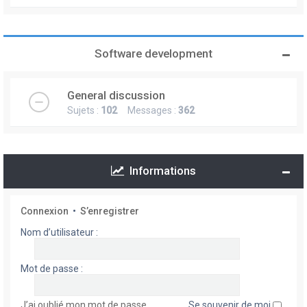
Software development
General discussion
Sujets :
102
Messages :
362
Informations
Connexion
•
S’enregistrer
Nom d’utilisateur :
Mot de passe :
J’ai oublié mon mot de passe
Se souvenir de moi