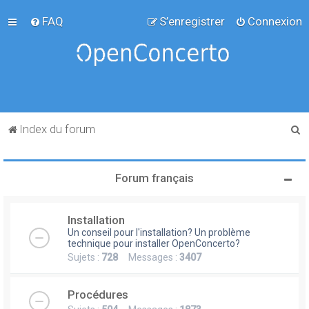
FAQ
S’enregistrer
Connexion
R
Index du forum
e
c
Forum français
h
e
Installation
r
Un conseil pour l'installation? Un problème
c
technique pour installer OpenConcerto?
Sujets :
728
Messages :
3407
h
e
Procédures
r