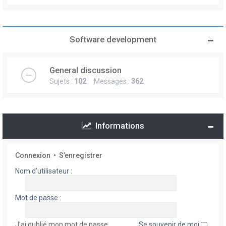
Software development
General discussion
Sujets :
102
Messages :
362
Informations
Connexion
•
S’enregistrer
Nom d’utilisateur :
Mot de passe :
J’ai oublié mon mot de passe
Se souvenir de moi