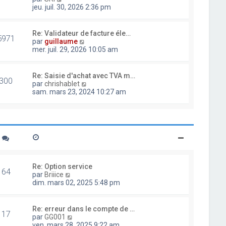
d
o
jeu. juil. 30, 2026 2:36 pm
e
i
r
r
n
l
Re: Validateur de facture éle…
i
5971
e
V
par
guillaume
e
d
o
mer. juil. 29, 2026 10:05 am
r
e
i
m
r
r
e
n
l
Re: Saisie d'achat avec TVA m…
s
i
300
e
V
par
chrishablet
s
e
d
o
sam. mars 23, 2024 10:27 am
a
r
e
i
g
m
r
r
e
e
n
l
s
i
e
s
e
d
a
r
e
g
m
r
e
e
n
s
i
Re: Option service
s
64
e
V
par
Briiice
a
r
o
dim. mars 02, 2025 5:48 pm
g
m
i
e
e
r
s
l
Re: erreur dans le compte de …
s
17
e
V
par
GG001
a
d
o
ven. mars 28, 2025 9:22 am