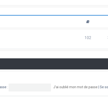
102
asse :
J’ai oublié mon mot de passe
|
Se so