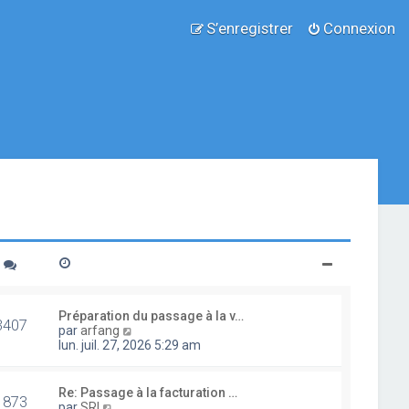
S’enregistrer
Connexion
Préparation du passage à la v…
3407
V
par
arfang
o
lun. juil. 27, 2026 5:29 am
i
r
l
Re: Passage à la facturation …
1873
e
V
par
SRI