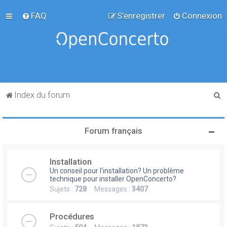
FAQ
S’enregistrer
Connexion
R
Index du forum
e
c
Forum français
h
e
Installation
r
Un conseil pour l'installation? Un problème
c
technique pour installer OpenConcerto?
Sujets :
728
Messages :
3407
h
e
Procédures
r