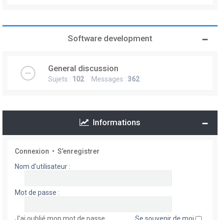
Software development
General discussion
Sujets :
102
Messages :
362
Informations
Connexion
•
S’enregistrer
Nom d’utilisateur :
Mot de passe :
J’ai oublié mon mot de passe
Se souvenir de moi