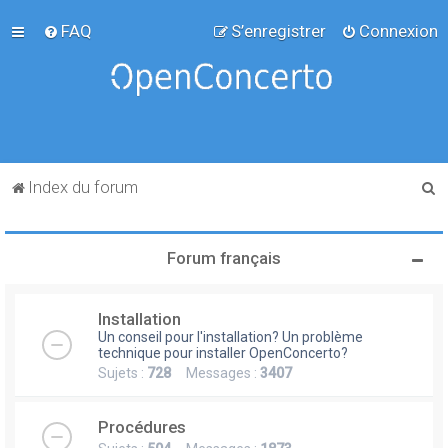
FAQ
S’enregistrer
Connexion
R
Index du forum
e
c
Forum français
h
e
Installation
r
Un conseil pour l'installation? Un problème
c
technique pour installer OpenConcerto?
Sujets :
728
Messages :
3407
h
e
Procédures
r