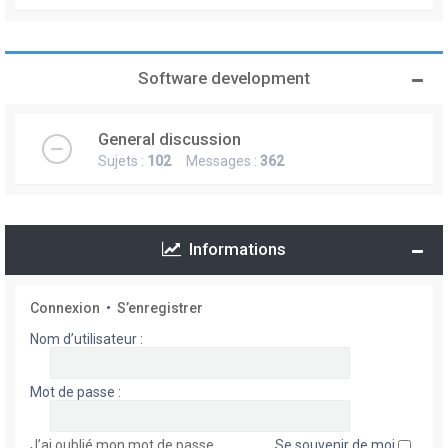
Software development
General discussion
Sujets :
102
Messages :
362
Informations
Connexion
•
S’enregistrer
Nom d’utilisateur :
Mot de passe :
J’ai oublié mon mot de passe
Se souvenir de moi