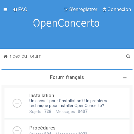
FAQ
S’enregistrer
Connexion
R
Index du forum
e
c
Forum français
h
e
Installation
r
Un conseil pour l'installation? Un problème
c
technique pour installer OpenConcerto?
Sujets :
728
Messages :
3407
h
e
Procédures
r