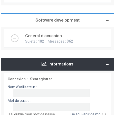
Software development
General discussion
Sujets :
102
Messages :
362
Informations
Connexion
•
S’enregistrer
Nom d’utilisateur :
Mot de passe :
J’ai oublié mon mot de passe
Se souvenir de moi