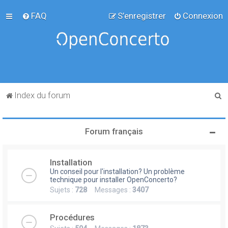
FAQ
S’enregistrer
Connexion
R
Index du forum
e
c
Forum français
h
e
Installation
r
Un conseil pour l'installation? Un problème
c
technique pour installer OpenConcerto?
Sujets :
728
Messages :
3407
h
e
Procédures
r