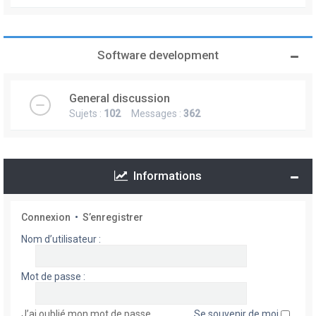
Software development
General discussion
Sujets :
102
Messages :
362
Informations
Connexion
•
S’enregistrer
Nom d’utilisateur :
Mot de passe :
J’ai oublié mon mot de passe
Se souvenir de moi