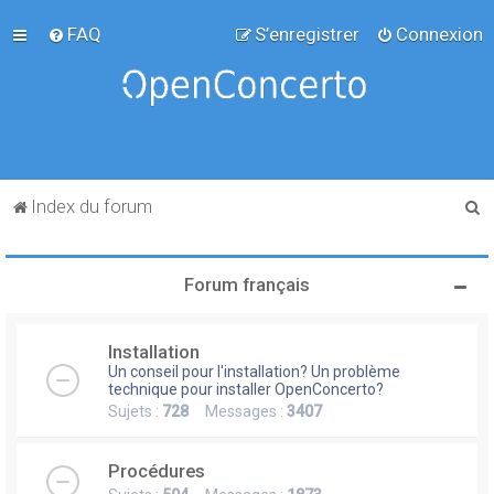
FAQ
S’enregistrer
Connexion
R
Index du forum
e
c
Forum français
h
e
Installation
r
Un conseil pour l'installation? Un problème
c
technique pour installer OpenConcerto?
Sujets :
728
Messages :
3407
h
e
Procédures
r