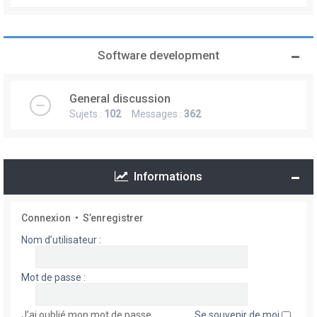
Software development
General discussion
Sujets :
102
Messages :
362
Informations
Connexion
•
S’enregistrer
Nom d’utilisateur :
Mot de passe :
J’ai oublié mon mot de passe
Se souvenir de moi