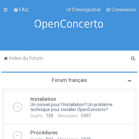
FAQ
S’enregistrer
Connexion
R
Index du forum
e
c
Forum français
h
e
Installation
r
Un conseil pour l'installation? Un problème
c
technique pour installer OpenConcerto?
Sujets :
728
Messages :
3407
h
e
Procédures
r