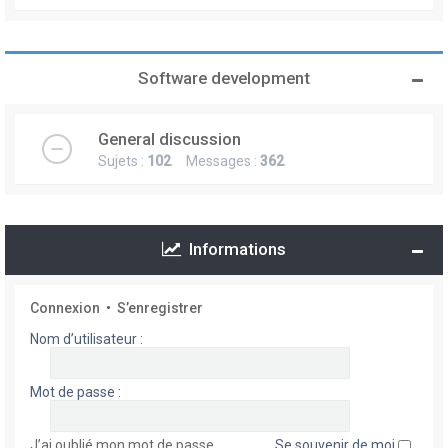
Software development
General discussion
Sujets :
102
Messages :
362
Informations
Connexion
•
S’enregistrer
Nom d’utilisateur :
Mot de passe :
J’ai oublié mon mot de passe
Se souvenir de moi