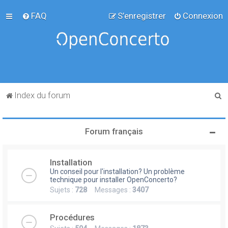
FAQ
S’enregistrer
Connexion
R
Index du forum
e
c
Forum français
h
e
Installation
r
Un conseil pour l'installation? Un problème
c
technique pour installer OpenConcerto?
Sujets :
728
Messages :
3407
h
e
Procédures
r