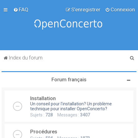
FAQ
S’enregistrer
Connexion
R
Index du forum
e
c
Forum français
h
e
Installation
r
Un conseil pour l'installation? Un problème
c
technique pour installer OpenConcerto?
Sujets :
728
Messages :
3407
h
e
Procédures
r