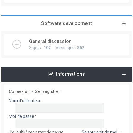
Software development
General discussion
Sujets :
102
Messages :
362
Informations
Connexion
•
S’enregistrer
Nom d’utilisateur :
Mot de passe :
J’ai oublié mon mot de passe
Se souvenir de moi