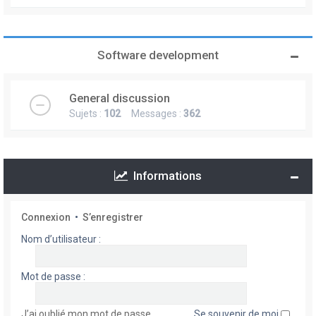
Software development
General discussion
Sujets :
102
Messages :
362
Informations
Connexion
•
S’enregistrer
Nom d’utilisateur :
Mot de passe :
J’ai oublié mon mot de passe
Se souvenir de moi