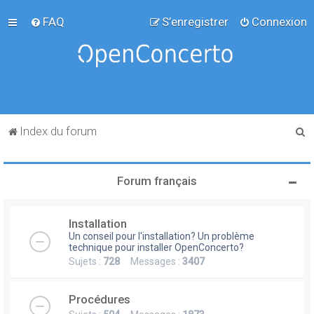
FAQ
S’enregistrer
Connexion
R
Index du forum
e
c
Forum français
h
e
Installation
r
Un conseil pour l'installation? Un problème
c
technique pour installer OpenConcerto?
Sujets :
728
Messages :
3407
h
e
Procédures
r