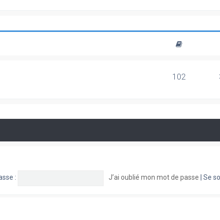
102
asse :
J’ai oublié mon mot de passe
|
Se so