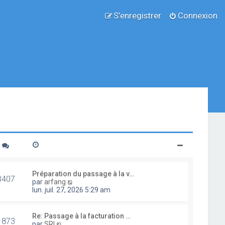
S’enregistrer
Connexion
Préparation du passage à la v…
3407
V
par
arfang
o
lun. juil. 27, 2026 5:29 am
i
r
l
Re: Passage à la facturation …
1873
e
V
par
SRI