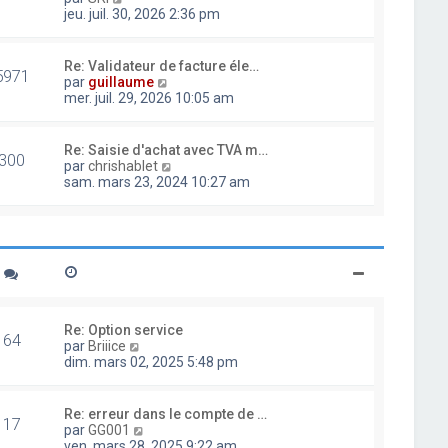
d
o
jeu. juil. 30, 2026 2:36 pm
e
i
r
r
n
l
Re: Validateur de facture éle…
i
5971
e
V
par
guillaume
e
d
o
mer. juil. 29, 2026 10:05 am
r
e
i
m
r
r
e
n
l
Re: Saisie d'achat avec TVA m…
s
i
300
e
V
par
chrishablet
s
e
d
o
sam. mars 23, 2024 10:27 am
a
r
e
i
g
m
r
r
e
e
n
l
s
i
e
s
e
d
a
r
e
g
m
r
e
e
n
s
i
Re: Option service
s
64
e
V
par
Briiice
a
r
o
dim. mars 02, 2025 5:48 pm
g
m
i
e
e
r
s
l
Re: erreur dans le compte de …
s
17
e
V
par
GG001
a
d
o
ven. mars 28, 2025 9:22 am