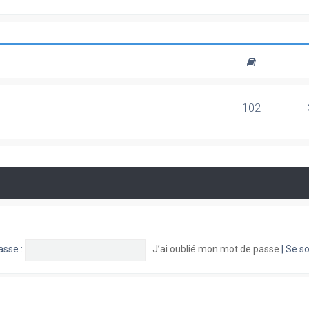
102
asse :
J’ai oublié mon mot de passe
|
Se so