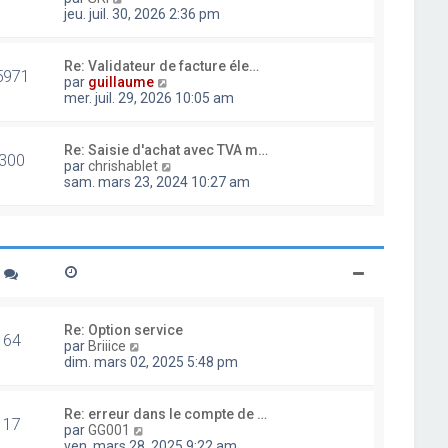
d
o
jeu. juil. 30, 2026 2:36 pm
e
i
r
r
n
l
Re: Validateur de facture éle…
i
5971
e
V
par
guillaume
e
d
o
mer. juil. 29, 2026 10:05 am
r
e
i
m
r
r
e
n
l
Re: Saisie d'achat avec TVA m…
s
i
300
e
V
par
chrishablet
s
e
d
o
sam. mars 23, 2024 10:27 am
a
r
e
i
g
m
r
r
e
e
n
l
s
i
e
s
e
d
a
r
e
g
m
r
e
e
n
s
i
Re: Option service
s
64
e
V
par
Briiice
a
r
o
dim. mars 02, 2025 5:48 pm
g
m
i
e
e
r
s
l
Re: erreur dans le compte de …
s
17
e
V
par
GG001
a
d
o
ven. mars 28, 2025 9:22 am