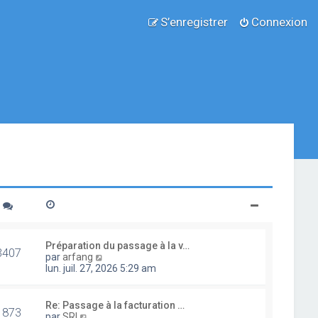
S’enregistrer
Connexion
Préparation du passage à la v…
3407
V
par
arfang
o
lun. juil. 27, 2026 5:29 am
i
r
l
Re: Passage à la facturation …
1873
e
V
par
SRI