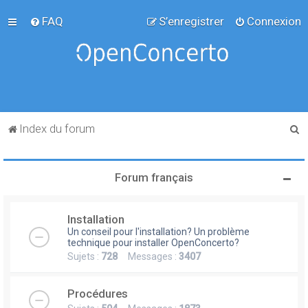
FAQ
S’enregistrer
Connexion
R
Index du forum
e
c
Forum français
h
e
Installation
r
Un conseil pour l'installation? Un problème
c
technique pour installer OpenConcerto?
Sujets :
728
Messages :
3407
h
e
Procédures
r