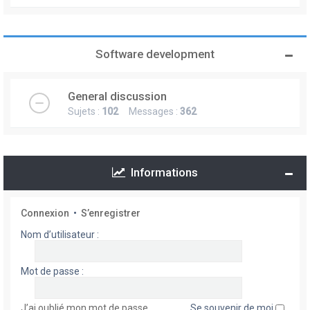
Software development
General discussion
Sujets :
102
Messages :
362
Informations
Connexion
•
S’enregistrer
Nom d’utilisateur :
Mot de passe :
J’ai oublié mon mot de passe
Se souvenir de moi