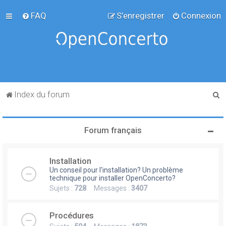
FAQ
S’enregistrer
Connexion
R
Index du forum
e
c
Forum français
h
e
Installation
r
Un conseil pour l'installation? Un problème
c
technique pour installer OpenConcerto?
Sujets :
728
Messages :
3407
h
e
Procédures
r