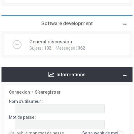
Software development
General discussion
Sujets :
102
Messages :
362
Informations
Connexion
•
S’enregistrer
Nom d’utilisateur :
Mot de passe :
J’ai oublié mon mot de passe
Se souvenir de moi