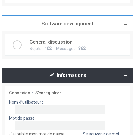
Software development
General discussion
Sujets :
102
Messages :
362
Informations
Connexion
•
S’enregistrer
Nom d’utilisateur :
Mot de passe :
J’ai oublié mon mot de passe
Se souvenir de moi