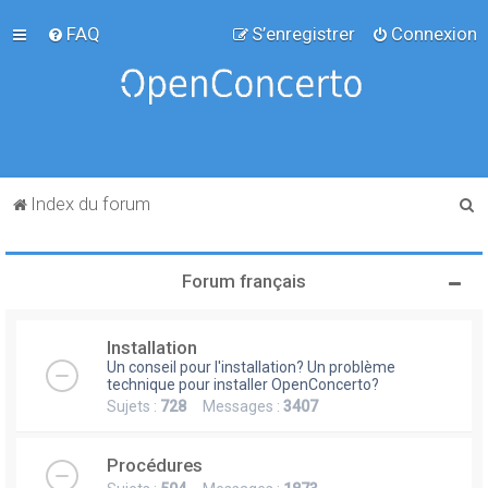
FAQ
S’enregistrer
Connexion
R
Index du forum
e
c
Forum français
h
e
Installation
r
Un conseil pour l'installation? Un problème
c
technique pour installer OpenConcerto?
Sujets :
728
Messages :
3407
h
e
Procédures
r