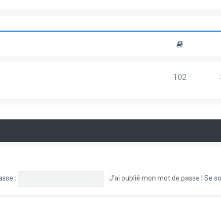
102
asse :
J’ai oublié mon mot de passe
|
Se so