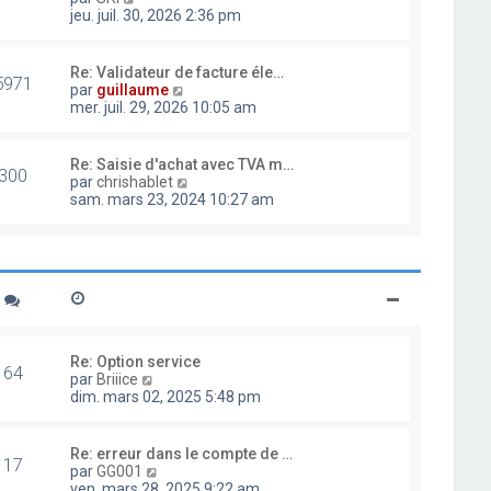
d
o
jeu. juil. 30, 2026 2:36 pm
e
i
r
r
n
l
Re: Validateur de facture éle…
i
5971
e
V
par
guillaume
e
d
o
mer. juil. 29, 2026 10:05 am
r
e
i
m
r
r
e
n
l
Re: Saisie d'achat avec TVA m…
s
i
300
e
V
par
chrishablet
s
e
d
o
sam. mars 23, 2024 10:27 am
a
r
e
i
g
m
r
r
e
e
n
l
s
i
e
s
e
d
a
r
e
g
m
r
e
e
n
s
i
Re: Option service
s
64
e
V
par
Briiice
a
r
o
dim. mars 02, 2025 5:48 pm
g
m
i
e
e
r
s
l
Re: erreur dans le compte de …
s
17
e
V
par
GG001
a
d
o
ven. mars 28, 2025 9:22 am