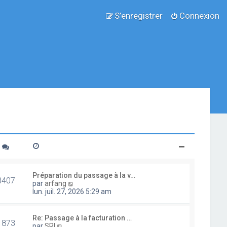
S’enregistrer
Connexion
Préparation du passage à la v…
3407
V
par
arfang
o
lun. juil. 27, 2026 5:29 am
i
r
l
Re: Passage à la facturation …
1873
e
V
par
SRI