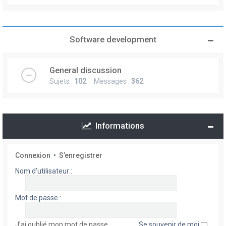
Software development
General discussion
Sujets :
102
Messages :
362
Informations
Connexion
•
S’enregistrer
Nom d’utilisateur :
Mot de passe :
J’ai oublié mon mot de passe
Se souvenir de moi