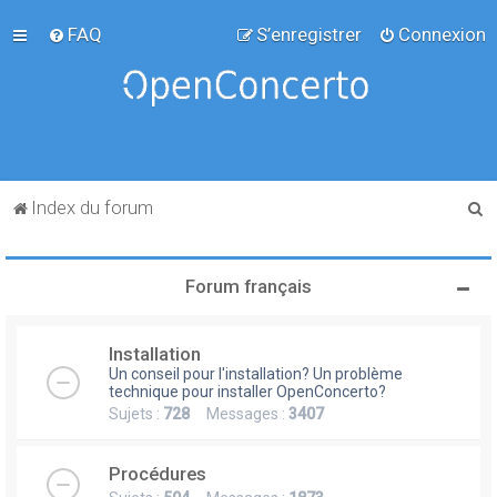
FAQ
S’enregistrer
Connexion
R
Index du forum
e
c
Forum français
h
e
Installation
r
Un conseil pour l'installation? Un problème
c
technique pour installer OpenConcerto?
Sujets :
728
Messages :
3407
h
e
Procédures
r