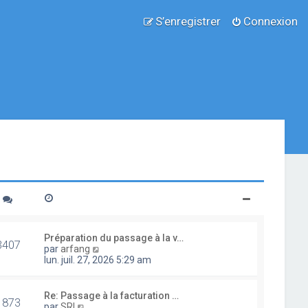
S’enregistrer
Connexion
Préparation du passage à la v…
3407
V
par
arfang
o
lun. juil. 27, 2026 5:29 am
i
r
l
Re: Passage à la facturation …
1873
e
V
par
SRI