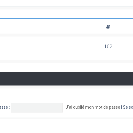
102
asse :
J’ai oublié mon mot de passe
|
Se so