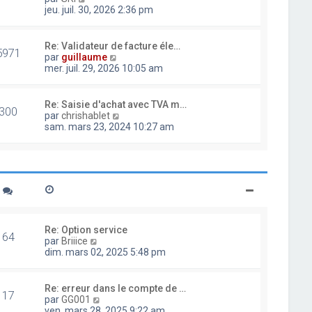
d
o
jeu. juil. 30, 2026 2:36 pm
e
i
r
r
n
l
Re: Validateur de facture éle…
i
5971
e
V
par
guillaume
e
d
o
mer. juil. 29, 2026 10:05 am
r
e
i
m
r
r
e
n
l
Re: Saisie d'achat avec TVA m…
s
i
300
e
V
par
chrishablet
s
e
d
o
sam. mars 23, 2024 10:27 am
a
r
e
i
g
m
r
r
e
e
n
l
s
i
e
s
e
d
a
r
e
g
m
r
e
e
n
s
i
Re: Option service
s
64
e
V
par
Briiice
a
r
o
dim. mars 02, 2025 5:48 pm
g
m
i
e
e
r
s
l
Re: erreur dans le compte de …
s
17
e
V
par
GG001
a
d
o
ven. mars 28, 2025 9:22 am