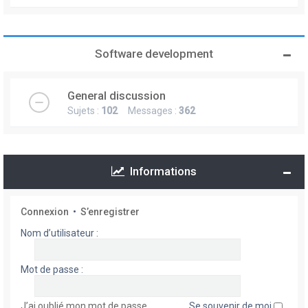
Software development
General discussion
Sujets :
102
Messages :
362
Informations
Connexion
•
S’enregistrer
Nom d’utilisateur :
Mot de passe :
J’ai oublié mon mot de passe
Se souvenir de moi