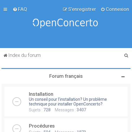
FAQ
S’enregistrer
Connexion
R
Index du forum
e
c
Forum français
h
e
Installation
r
Un conseil pour l'installation? Un problème
c
technique pour installer OpenConcerto?
Sujets :
728
Messages :
3407
h
e
Procédures
r