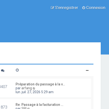
S’enregistrer
Connexion
Préparation du passage à la v…
3407
V
par
arfang
o
lun. juil. 27, 2026 5:29 am
i
r
l
Re: Passage à la facturation …
1873
e
V
par
SRI