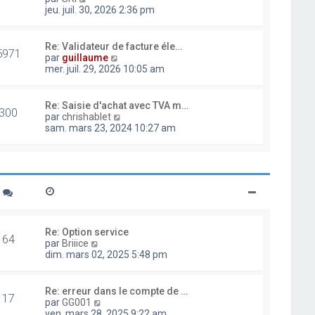
d
o
jeu. juil. 30, 2026 2:36 pm
e
i
r
r
n
l
Re: Validateur de facture éle…
i
5971
e
V
par
guillaume
e
d
o
mer. juil. 29, 2026 10:05 am
r
e
i
m
r
r
e
n
l
Re: Saisie d'achat avec TVA m…
s
i
300
e
V
par
chrishablet
s
e
d
o
sam. mars 23, 2024 10:27 am
a
r
e
i
g
m
r
r
e
e
n
l
s
i
e
s
e
d
a
r
e
g
m
r
e
e
n
s
i
Re: Option service
s
64
e
V
par
Briiice
a
r
o
dim. mars 02, 2025 5:48 pm
g
m
i
e
e
r
s
l
Re: erreur dans le compte de …
s
17
e
V
par
GG001
a
d
o
ven. mars 28, 2025 9:22 am