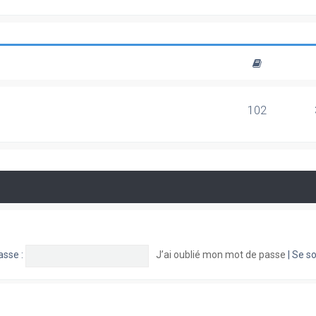
102
asse :
J’ai oublié mon mot de passe
|
Se so