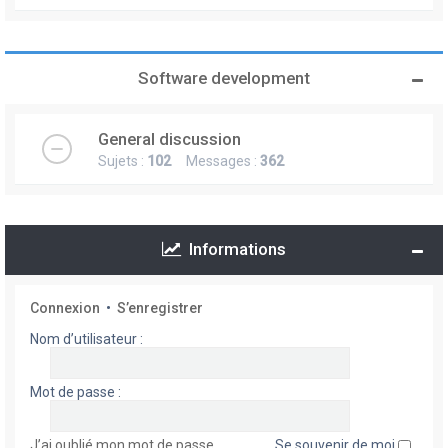
Software development
General discussion
Sujets :
102
Messages :
362
Informations
Connexion
•
S’enregistrer
Nom d’utilisateur :
Mot de passe :
J’ai oublié mon mot de passe
Se souvenir de moi