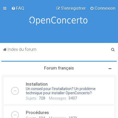
FAQ
S’enregistrer
Connexion
R
Index du forum
e
c
Forum français
h
e
Installation
r
Un conseil pour l'installation? Un problème
c
technique pour installer OpenConcerto?
Sujets :
728
Messages :
3407
h
e
Procédures
r