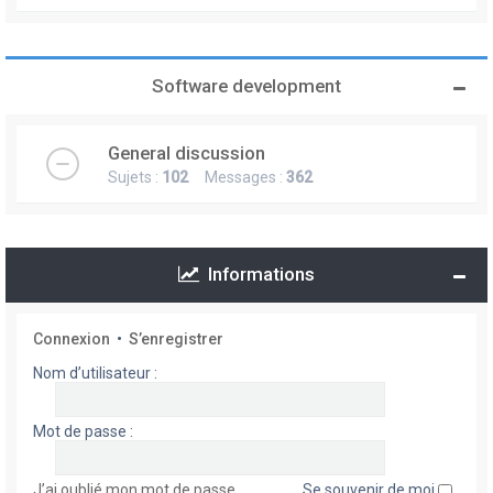
Software development
General discussion
Sujets :
102
Messages :
362
Informations
Connexion
•
S’enregistrer
Nom d’utilisateur :
Mot de passe :
J’ai oublié mon mot de passe
Se souvenir de moi