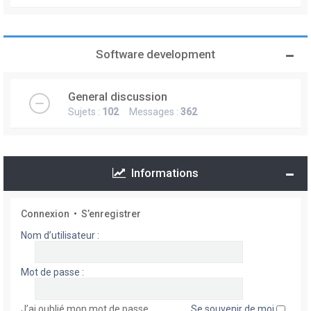
Software development
General discussion
Sujets :
102
Messages :
362
Informations
Connexion
•
S’enregistrer
Nom d’utilisateur :
Mot de passe :
J’ai oublié mon mot de passe
Se souvenir de moi