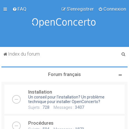
FAQ
S’enregistrer
Connexion
R
Index du forum
e
c
Forum français
h
e
Installation
r
Un conseil pour l'installation? Un problème
c
technique pour installer OpenConcerto?
Sujets :
728
Messages :
3407
h
e
Procédures
r