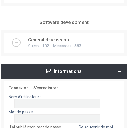
Software development
General discussion
Sujets :
102
Messages :
362
Informations
Connexion
•
S’enregistrer
Nom d’utilisateur :
Mot de passe :
J’ai oublié mon mot de passe
Se souvenir de moi