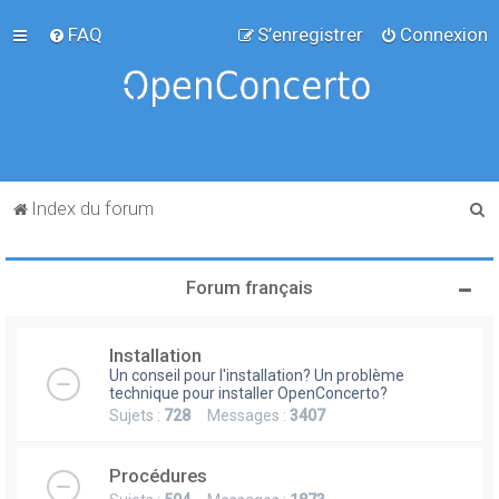
FAQ
S’enregistrer
Connexion
R
Index du forum
e
c
Forum français
h
e
Installation
r
Un conseil pour l'installation? Un problème
c
technique pour installer OpenConcerto?
Sujets :
728
Messages :
3407
h
e
Procédures
r