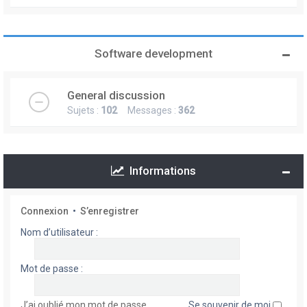
Software development
General discussion
Sujets :
102
Messages :
362
Informations
Connexion
•
S’enregistrer
Nom d’utilisateur :
Mot de passe :
J’ai oublié mon mot de passe
Se souvenir de moi