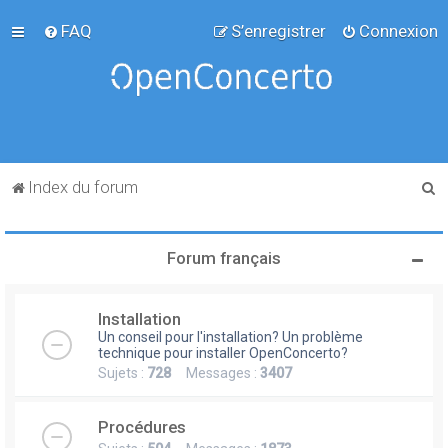
FAQ
S’enregistrer
Connexion
R
Index du forum
e
c
Forum français
h
e
Installation
r
Un conseil pour l'installation? Un problème
c
technique pour installer OpenConcerto?
Sujets :
728
Messages :
3407
h
e
Procédures
r