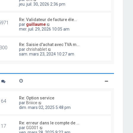
d
o
jeu. juil. 30, 2026 2:36 pm
e
i
r
r
n
l
Re: Validateur de facture éle…
i
5971
e
V
par
guillaume
e
d
o
mer. juil. 29, 2026 10:05 am
r
e
i
m
r
r
e
n
l
Re: Saisie d'achat avec TVA m…
s
i
300
e
V
par
chrishablet
s
e
d
o
sam. mars 23, 2024 10:27 am
a
r
e
i
g
m
r
r
e
e
n
l
s
i
e
s
e
d
a
r
e
g
m
r
e
e
n
s
i
Re: Option service
s
64
e
V
par
Briiice
a
r
o
dim. mars 02, 2025 5:48 pm
g
m
i
e
e
r
s
l
Re: erreur dans le compte de …
s
17
e
V
par
GG001
a
d
o
ven. mars 28, 2025 9:22 am