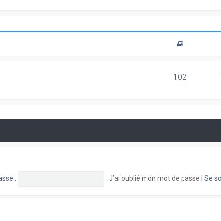
102
asse :
J’ai oublié mon mot de passe
|
Se so