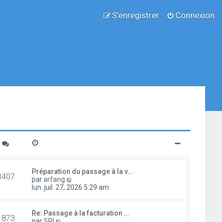
S’enregistrer
Connexion
Préparation du passage à la v…
3407
V
par
arfang
o
lun. juil. 27, 2026 5:29 am
i
r
l
Re: Passage à la facturation …
1873
e
V
par
SRI