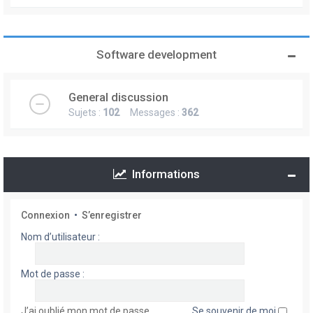
Software development
General discussion
Sujets :
102
Messages :
362
Informations
Connexion
•
S’enregistrer
Nom d’utilisateur :
Mot de passe :
J’ai oublié mon mot de passe
Se souvenir de moi