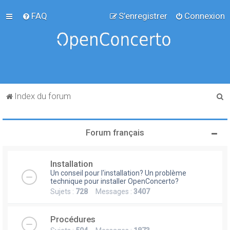
FAQ
S’enregistrer
Connexion
R
Index du forum
e
c
Forum français
h
e
Installation
r
Un conseil pour l'installation? Un problème
c
technique pour installer OpenConcerto?
Sujets :
728
Messages :
3407
h
e
Procédures
r