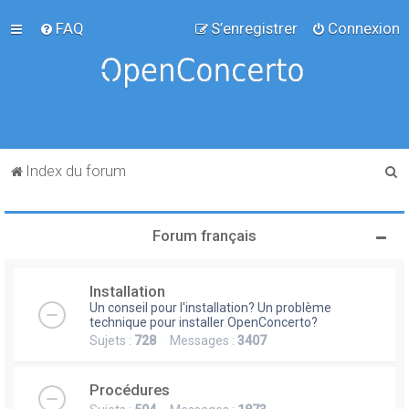
FAQ
S’enregistrer
Connexion
R
Index du forum
e
c
Forum français
h
e
Installation
r
Un conseil pour l'installation? Un problème
c
technique pour installer OpenConcerto?
Sujets :
728
Messages :
3407
h
e
Procédures
r