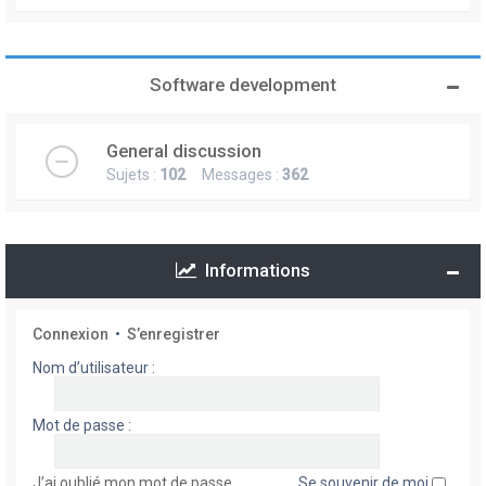
Software development
General discussion
Sujets :
102
Messages :
362
Informations
Connexion
•
S’enregistrer
Nom d’utilisateur :
Mot de passe :
J’ai oublié mon mot de passe
Se souvenir de moi