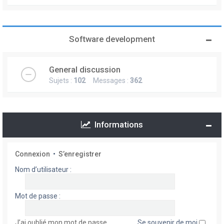
Software development
General discussion
Sujets :
102
Messages :
362
Informations
Connexion
•
S’enregistrer
Nom d’utilisateur :
Mot de passe :
J’ai oublié mon mot de passe
Se souvenir de moi