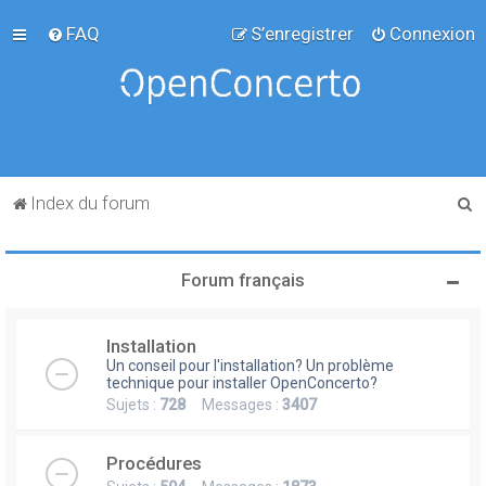
FAQ
S’enregistrer
Connexion
R
Index du forum
e
c
Forum français
h
e
Installation
r
Un conseil pour l'installation? Un problème
c
technique pour installer OpenConcerto?
Sujets :
728
Messages :
3407
h
e
Procédures
r