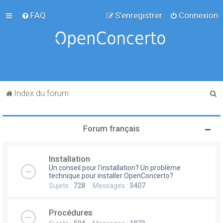
FAQ
S’enregistrer
Connexion
R
Index du forum
e
c
Forum français
h
e
Installation
r
Un conseil pour l'installation? Un problème
c
technique pour installer OpenConcerto?
Sujets :
728
Messages :
3407
h
e
Procédures
r