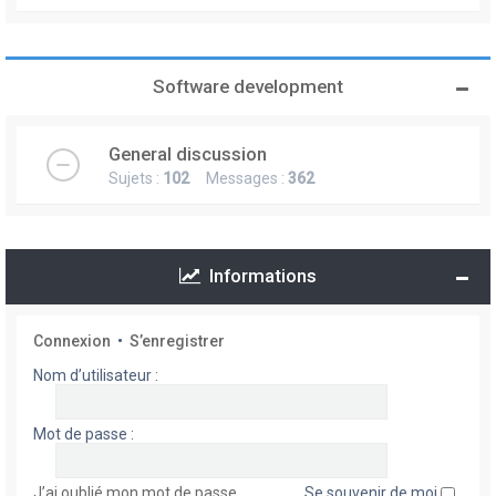
Software development
General discussion
Sujets :
102
Messages :
362
Informations
Connexion
•
S’enregistrer
Nom d’utilisateur :
Mot de passe :
J’ai oublié mon mot de passe
Se souvenir de moi