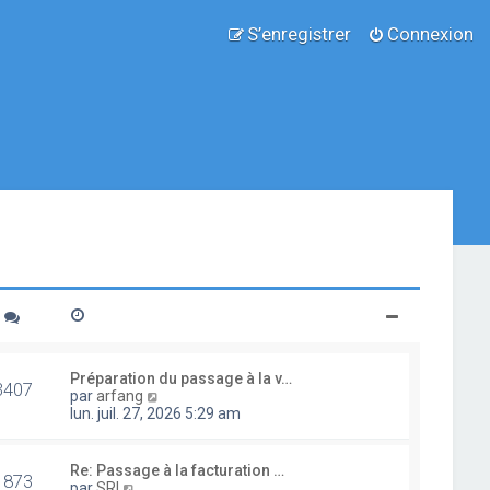
S’enregistrer
Connexion
Préparation du passage à la v…
3407
V
par
arfang
o
lun. juil. 27, 2026 5:29 am
i
r
l
Re: Passage à la facturation …
1873
e
V
par
SRI