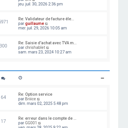
d
o
jeu. juil. 30, 2026 2:36 pm
e
i
r
r
n
l
Re: Validateur de facture éle…
i
5971
e
V
par
guillaume
e
d
o
mer. juil. 29, 2026 10:05 am
r
e
i
m
r
r
e
n
l
Re: Saisie d'achat avec TVA m…
s
i
300
e
V
par
chrishablet
s
e
d
o
sam. mars 23, 2024 10:27 am
a
r
e
i
g
m
r
r
e
e
n
l
s
i
e
s
e
d
a
r
e
g
m
r
e
e
n
s
i
Re: Option service
s
64
e
V
par
Briiice
a
r
o
dim. mars 02, 2025 5:48 pm
g
m
i
e
e
r
s
l
Re: erreur dans le compte de …
s
17
e
V
par
GG001
a
d
o
ven. mars 28, 2025 9:22 am