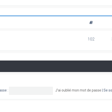
102
asse :
J’ai oublié mon mot de passe
|
Se so