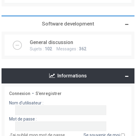
Software development
General discussion
Sujets :
102
Messages :
362
Informations
Connexion
•
S’enregistrer
Nom d’utilisateur :
Mot de passe :
J’ai oublié mon mot de passe
Se souvenir de moi