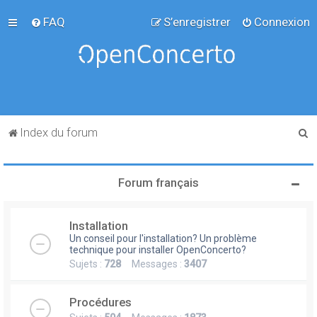
FAQ
S’enregistrer
Connexion
R
Index du forum
e
c
Forum français
h
e
Installation
r
Un conseil pour l'installation? Un problème
c
technique pour installer OpenConcerto?
Sujets :
728
Messages :
3407
h
e
Procédures
r