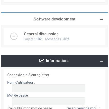
Software development
General discussion
Sujets :
102
Messages :
362
Informations
Connexion
•
S’enregistrer
Nom d’utilisateur :
Mot de passe :
J’ai oublié mon mot de passe
Se souvenir de moi