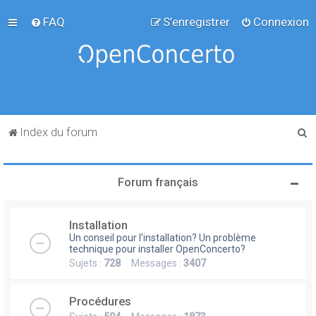
FAQ
S’enregistrer
Connexion
R
Index du forum
e
c
Forum français
h
e
Installation
r
Un conseil pour l'installation? Un problème
c
technique pour installer OpenConcerto?
Sujets :
728
Messages :
3407
h
e
Procédures
r