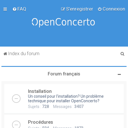
FAQ
S’enregistrer
Connexion
R
Index du forum
e
c
Forum français
h
e
Installation
r
Un conseil pour l'installation? Un problème
c
technique pour installer OpenConcerto?
Sujets :
728
Messages :
3407
h
e
Procédures
r