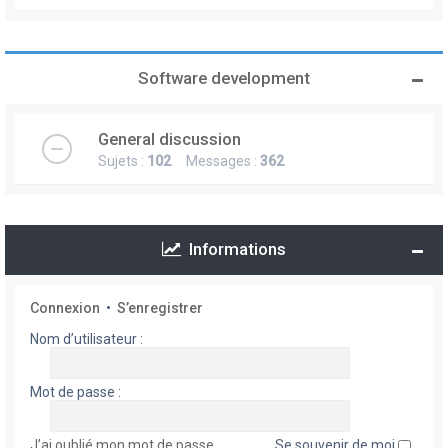
Software development
General discussion
Sujets :
102
Messages :
362
Informations
Connexion
•
S’enregistrer
Nom d’utilisateur :
Mot de passe :
J’ai oublié mon mot de passe
Se souvenir de moi