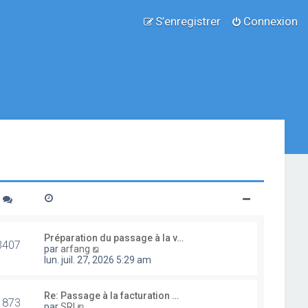
S’enregistrer
Connexion
Préparation du passage à la v…
3407
V
par
arfang
o
lun. juil. 27, 2026 5:29 am
i
r
l
Re: Passage à la facturation …
1873
e
V
par
SRI