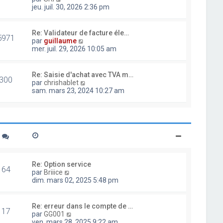
d
o
jeu. juil. 30, 2026 2:36 pm
e
i
r
r
n
l
Re: Validateur de facture éle…
i
5971
e
V
par
guillaume
e
d
o
mer. juil. 29, 2026 10:05 am
r
e
i
m
r
r
e
n
l
Re: Saisie d'achat avec TVA m…
s
i
300
e
V
par
chrishablet
s
e
d
o
sam. mars 23, 2024 10:27 am
a
r
e
i
g
m
r
r
e
e
n
l
s
i
e
s
e
d
a
r
e
g
m
r
e
e
n
s
i
Re: Option service
s
64
e
V
par
Briiice
a
r
o
dim. mars 02, 2025 5:48 pm
g
m
i
e
e
r
s
l
Re: erreur dans le compte de …
s
17
e
V
par
GG001
a
d
o
ven. mars 28, 2025 9:22 am