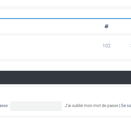
102
asse :
J’ai oublié mon mot de passe
|
Se so