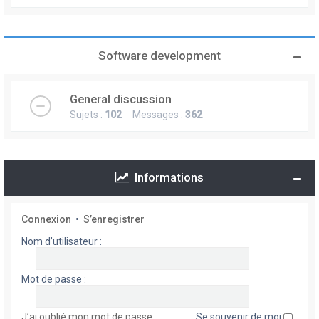
Software development
General discussion
Sujets :
102
Messages :
362
Informations
Connexion
•
S’enregistrer
Nom d’utilisateur :
Mot de passe :
J’ai oublié mon mot de passe
Se souvenir de moi