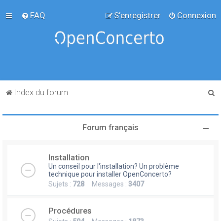
FAQ
S’enregistrer
Connexion
R
Index du forum
e
c
Forum français
h
e
Installation
r
Un conseil pour l'installation? Un problème
c
technique pour installer OpenConcerto?
Sujets :
728
Messages :
3407
h
e
Procédures
r