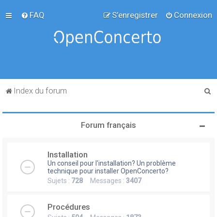
FAQ
S’enregistrer
Connexion
R
Index du forum
e
c
Forum français
h
e
Installation
r
Un conseil pour l'installation? Un problème
c
technique pour installer OpenConcerto?
Sujets :
728
Messages :
3407
h
e
Procédures
r