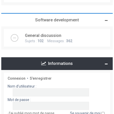
Software development
General discussion
Sujets :
102
Messages :
362
Informations
Connexion
•
S’enregistrer
Nom d’utilisateur :
Mot de passe :
J’ai oublié mon mot de passe
Se souvenir de moi