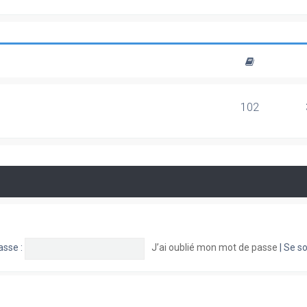
102
asse :
J’ai oublié mon mot de passe
|
Se so