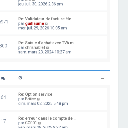
d
o
jeu. juil. 30, 2026 2:36 pm
e
i
r
r
n
l
Re: Validateur de facture éle…
i
5971
e
V
par
guillaume
e
d
o
mer. juil. 29, 2026 10:05 am
r
e
i
m
r
r
e
n
l
Re: Saisie d'achat avec TVA m…
s
i
300
e
V
par
chrishablet
s
e
d
o
sam. mars 23, 2024 10:27 am
a
r
e
i
g
m
r
r
e
e
n
l
s
i
e
s
e
d
a
r
e
g
m
r
e
e
n
s
i
Re: Option service
s
64
e
V
par
Briiice
a
r
o
dim. mars 02, 2025 5:48 pm
g
m
i
e
e
r
s
l
Re: erreur dans le compte de …
s
17
e
V
par
GG001
a
d
o
ven. mars 28, 2025 9:22 am