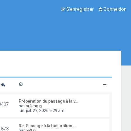
S’enregistrer
Connexion
Préparation du passage à la v…
3407
V
par
arfang
o
lun. juil. 27, 2026 5:29 am
i
r
l
Re: Passage à la facturation …
1873
e
V
par
SRI