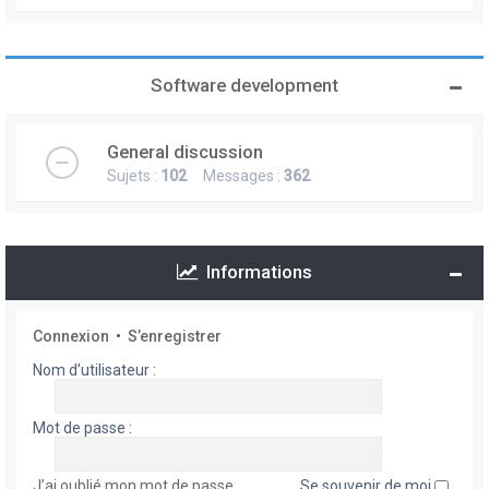
Software development
General discussion
Sujets :
102
Messages :
362
Informations
Connexion
•
S’enregistrer
Nom d’utilisateur :
Mot de passe :
J’ai oublié mon mot de passe
Se souvenir de moi