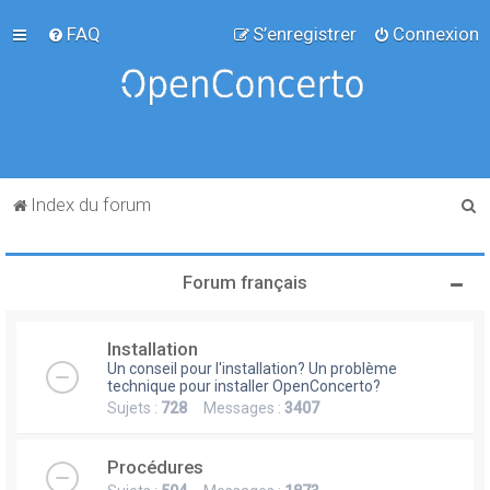
FAQ
S’enregistrer
Connexion
R
Index du forum
e
c
Forum français
h
e
Installation
r
Un conseil pour l'installation? Un problème
c
technique pour installer OpenConcerto?
Sujets :
728
Messages :
3407
h
e
Procédures
r