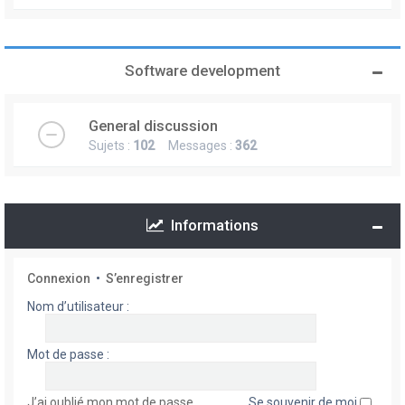
Software development
General discussion
Sujets :
102
Messages :
362
Informations
Connexion
•
S’enregistrer
Nom d’utilisateur :
Mot de passe :
J’ai oublié mon mot de passe
Se souvenir de moi