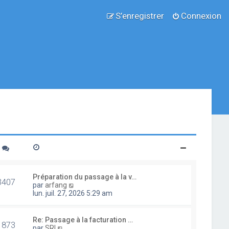
S’enregistrer
Connexion
Préparation du passage à la v…
3407
V
par
arfang
o
lun. juil. 27, 2026 5:29 am
i
r
l
Re: Passage à la facturation …
1873
e
V
par
SRI