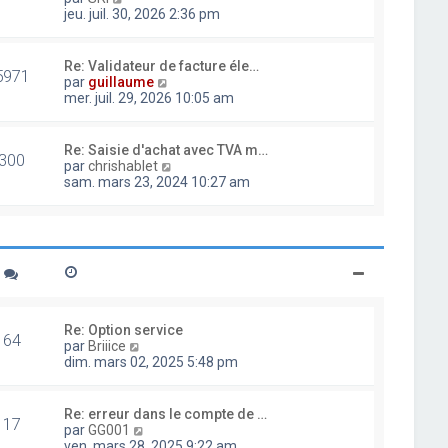
d
o
jeu. juil. 30, 2026 2:36 pm
e
i
r
r
n
l
Re: Validateur de facture éle…
i
5971
e
V
par
guillaume
e
d
o
mer. juil. 29, 2026 10:05 am
r
e
i
m
r
r
e
n
l
Re: Saisie d'achat avec TVA m…
s
i
300
e
V
par
chrishablet
s
e
d
o
sam. mars 23, 2024 10:27 am
a
r
e
i
g
m
r
r
e
e
n
l
s
i
e
s
e
d
a
r
e
g
m
r
e
e
n
s
i
Re: Option service
s
64
e
V
par
Briiice
a
r
o
dim. mars 02, 2025 5:48 pm
g
m
i
e
e
r
s
l
Re: erreur dans le compte de …
s
17
e
V
par
GG001
a
d
o
ven. mars 28, 2025 9:22 am