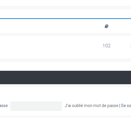
102
asse :
J’ai oublié mon mot de passe
|
Se so