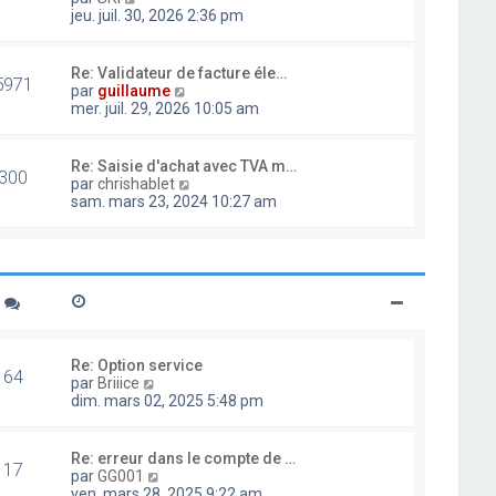
d
o
jeu. juil. 30, 2026 2:36 pm
e
i
r
r
n
l
Re: Validateur de facture éle…
i
5971
e
V
par
guillaume
e
d
o
mer. juil. 29, 2026 10:05 am
r
e
i
m
r
r
e
n
l
Re: Saisie d'achat avec TVA m…
s
i
300
e
V
par
chrishablet
s
e
d
o
sam. mars 23, 2024 10:27 am
a
r
e
i
g
m
r
r
e
e
n
l
s
i
e
s
e
d
a
r
e
g
m
r
e
e
n
s
i
Re: Option service
s
64
e
V
par
Briiice
a
r
o
dim. mars 02, 2025 5:48 pm
g
m
i
e
e
r
s
l
Re: erreur dans le compte de …
s
17
e
V
par
GG001
a
d
o
ven. mars 28, 2025 9:22 am