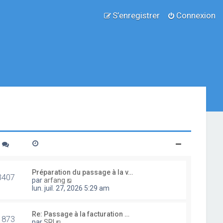
S’enregistrer
Connexion
Préparation du passage à la v…
3407
V
par
arfang
o
lun. juil. 27, 2026 5:29 am
i
r
l
Re: Passage à la facturation …
1873
e
V
par
SRI