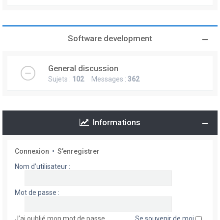
Software development
General discussion
Sujets :
102
Messages :
362
Informations
Connexion
•
S’enregistrer
Nom d’utilisateur :
Mot de passe :
J’ai oublié mon mot de passe
Se souvenir de moi