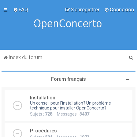
FAQ
S’enregistrer
Connexion
R
Index du forum
e
c
Forum français
h
e
Installation
r
Un conseil pour l'installation? Un problème
c
technique pour installer OpenConcerto?
Sujets :
728
Messages :
3407
h
e
Procédures
r