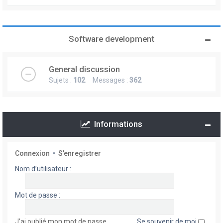
Software development
General discussion
Sujets :
102
Messages :
362
Informations
Connexion
•
S’enregistrer
Nom d’utilisateur :
Mot de passe :
J’ai oublié mon mot de passe
Se souvenir de moi