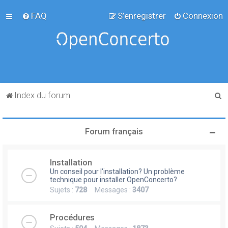
FAQ
S’enregistrer
Connexion
R
Index du forum
e
c
Forum français
h
e
Installation
r
Un conseil pour l'installation? Un problème
c
technique pour installer OpenConcerto?
Sujets :
728
Messages :
3407
h
e
Procédures
r