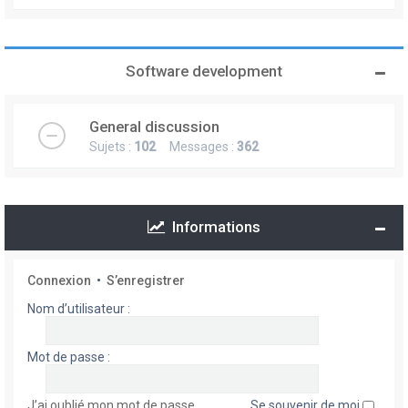
Software development
General discussion
Sujets :
102
Messages :
362
Informations
Connexion
•
S’enregistrer
Nom d’utilisateur :
Mot de passe :
J’ai oublié mon mot de passe
Se souvenir de moi