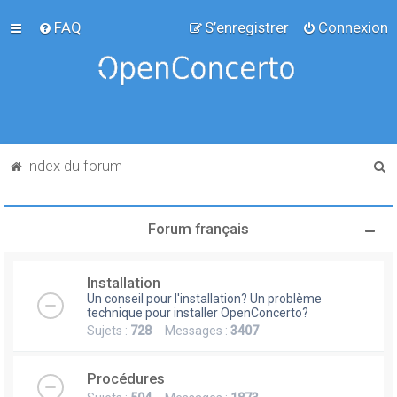
FAQ
S’enregistrer
Connexion
R
Index du forum
e
c
Forum français
h
e
Installation
r
Un conseil pour l'installation? Un problème
c
technique pour installer OpenConcerto?
Sujets :
728
Messages :
3407
h
e
Procédures
r