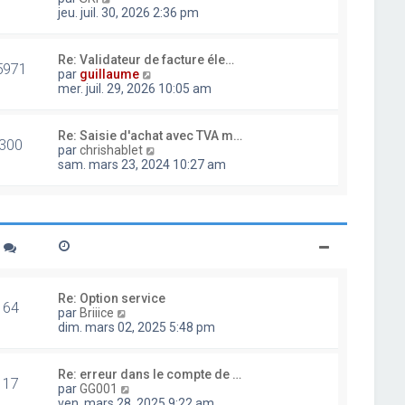
d
o
jeu. juil. 30, 2026 2:36 pm
e
i
r
r
n
l
Re: Validateur de facture éle…
i
5971
e
V
par
guillaume
e
d
o
mer. juil. 29, 2026 10:05 am
r
e
i
m
r
r
e
n
l
Re: Saisie d'achat avec TVA m…
s
i
300
e
V
par
chrishablet
s
e
d
o
sam. mars 23, 2024 10:27 am
a
r
e
i
g
m
r
r
e
e
n
l
s
i
e
s
e
d
a
r
e
g
m
r
e
e
n
s
i
Re: Option service
s
64
e
V
par
Briiice
a
r
o
dim. mars 02, 2025 5:48 pm
g
m
i
e
e
r
s
l
Re: erreur dans le compte de …
s
17
e
V
par
GG001
a
d
o
ven. mars 28, 2025 9:22 am