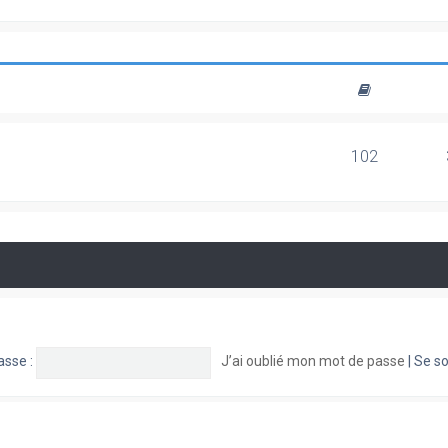
102
asse :
J’ai oublié mon mot de passe
|
Se so