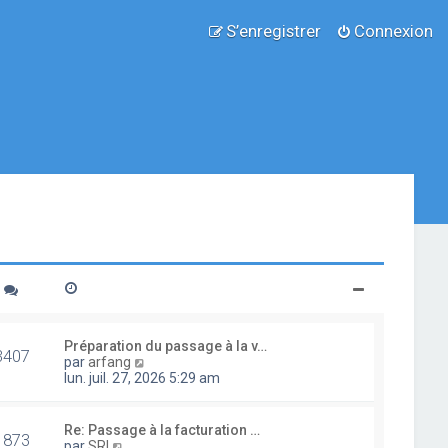
S’enregistrer
Connexion
Préparation du passage à la v…
3407
V
par
arfang
o
lun. juil. 27, 2026 5:29 am
i
r
l
Re: Passage à la facturation …
1873
e
V
par
SRI